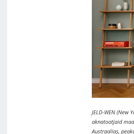
JELD-WEN (New Yor
aknatootjaid maai
Austraalias, peak