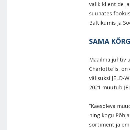
valik klientide 
suunates fookus
Baltikumis ja S
SAMA KÕRG
Maailma juhtiv 
Charlotte`is, on
välisuksi JELD-W
2021 muutub JE
“Käesoleva muud
ning kogu Põhja
sortiment ja em