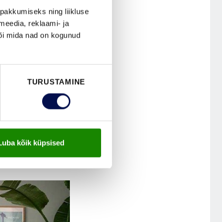
pakkumiseks ning liikluse
meedia, reklaami- ja
kud uste
või mida nad on kogunud
 erinevaid
kus jne,
TURUSTAMINE
t koostööd
used kõigis äri
ania uue brändi
Luba kõik küpsised