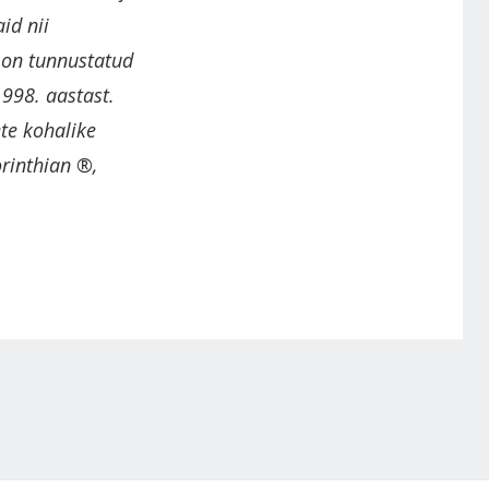
id nii
N on tunnustatud
1998. aastast.
te kohalike
rinthian ®,