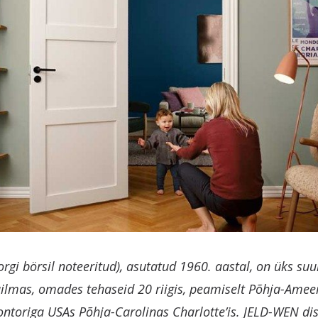
gi börsil noteeritud), asutatud 1960. aastal, on üks suu
lmas, omades tehaseid 20 riigis, peamiselt Põhja-Ameer
ontoriga USAs Põhja-Carolinas Charlotte’is. JELD-WEN dis