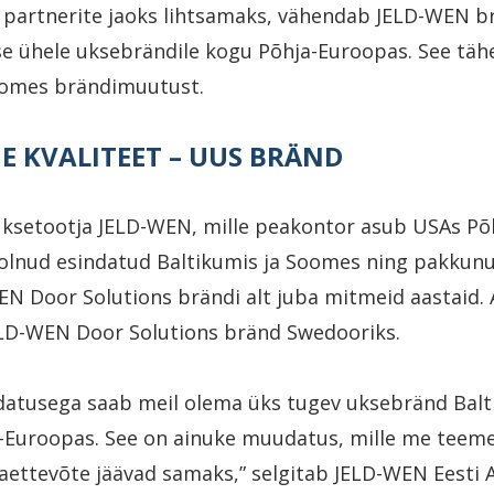
ja partnerite jaoks lihtsamaks, vähendab JELD-WEN b
e ühele uksebrändile kogu Põhja-Euroopas. See tä
oomes brändimuutust.
E KVALITEET – UUS BRÄND
uksetootja JELD-WEN, mille peakontor asub USAs Põ
 olnud esindatud Baltikumis ja Soomes ning pakkunud
EN Door Solutions brändi alt juba mitmeid aastaid. Al
LD-WEN Door Solutions bränd Swedooriks.
atusega saab meil olema üks tugev uksebränd Bal
-Euroopas. See on ainuke muudatus, mille me teeme
aettevõte jäävad samaks,” selgitab JELD-WEN Eesti A