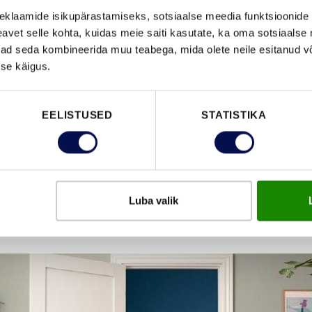
eklaamide isikupärastamiseks, sotsiaalse meedia funktsioonide 
vet selle kohta, kuidas meie saiti kasutate, ka oma sotsiaalse 
b: “Baltikumis ja Soomes ei ole inimesed kuigi teadli
ivad seda kombineerida muu teabega, mida olete neile esitanud 
dustest. Me teeme sageli lihtsama valiku, kaalumata
se käigus.
ja lisaväärtuste, nagu heli- ja tulekindlus, jätkusuutlik
EELISTUSED
STATISTIKA
lil toimuva brändivahetusega, teeb JELD-WEN tiheda
me klientidega, et valmistada ette vajalikud muudat
ides. Lisaks käivitatakse ulatuslik turunduskampa
Luba valik