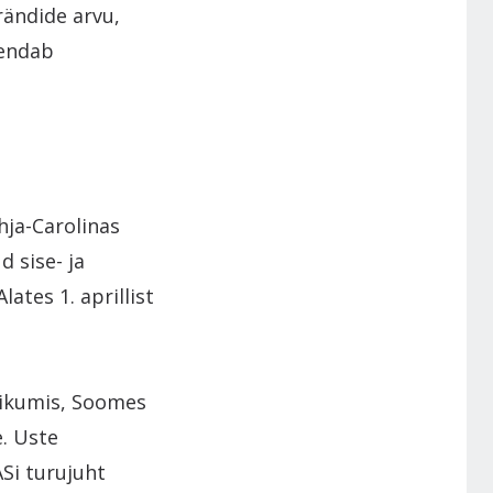
rändide arvu,
hendab
hja-Carolinas
 sise- ja
ates 1. aprillist
tikumis, Soomes
. Uste
Si turujuht