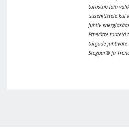
turustab laia vali
uusehitistele kui
juhtiv energiasää
Ettevõtte tooteid
turgude juhtivat
Stegbar® ja Tren