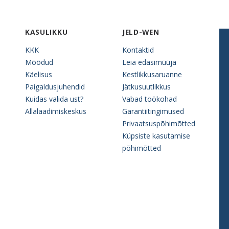
KASULIKKU
JELD-WEN
KKK
Kontaktid
Mõõdud
Leia edasimüüja
Käelisus
Kestlikkusaruanne
Paigaldusjuhendid
Jätkusuutlikkus
Kuidas valida ust?
Vabad töökohad
Allalaadimiskeskus
Garantiitingimused
Privaatsuspõhimõtted
Küpsiste kasutamise
põhimõtted