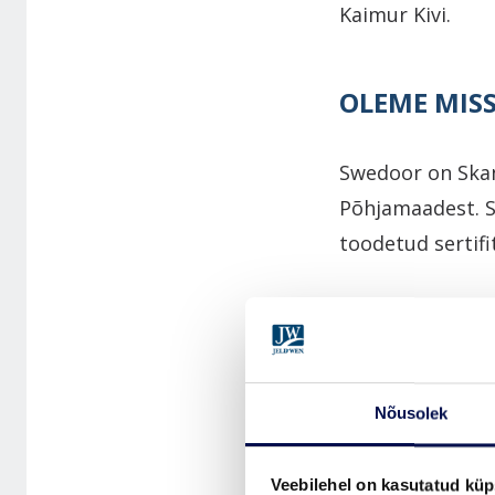
Kaimur Kivi.
OLEME MIS
Swedoor on Skan
Põhjamaadest. Sw
toodetud sertifi
“Oleme olulisel 
uksel kodu kujun
tugevat Põhjama
Nõusolek
inimeste teadlik
sama tähtis nag
Veebilehel on kasutatud küp
Euroopa turund