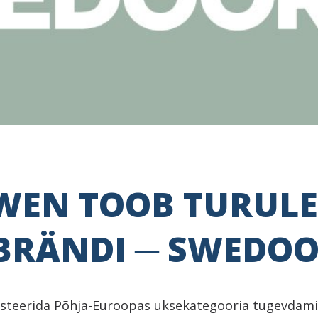
-WEN TOOB TURULE
BRÄNDI ─ SWEDO
steerida Põhja-Euroopas uksekategooria tugevdami