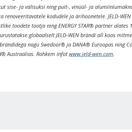
kut sise- ja välisuksi ning puit-, vinüül- ja alumiiniumakna
 ka renoveeritavatele kodudele ja ärihoonetele. JELD-WE
stlike toodete tootja ning ENERGY STAR® partner alates 
 turustatakse globaalselt JELD-WEN brändi all koos mitme
e brändidega nagu Swedoor® ja DANA® Euroopas ning Co
d® Austraalias. Rohkem infot
www.jeld-wen.com
.