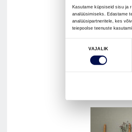
Kasutame küpsiseid sisu ja r
analüüsimiseks. Edastame tea
Kaimur Kivi lisa
analüüsipartneritele, kes võ
erinevatest oma
teiepoolse teenuste kasutami
disaini-, värvi- 
Nõusoleku
võimalusi.”
VAJALIK
valik
Seoses 1. april
Baltikumi ja Soo
kokkupuutepunkt
tutvustamiseks.