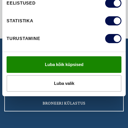
EELISTUSED
STATISTIKA
TURUSTAMINE
NÄIDISTESAAL
Luba kõik küpsised
Broneeri aeg Swedoori näidistesaali
külastamiseks
Luba valik
BRONEERI KÜLASTUS