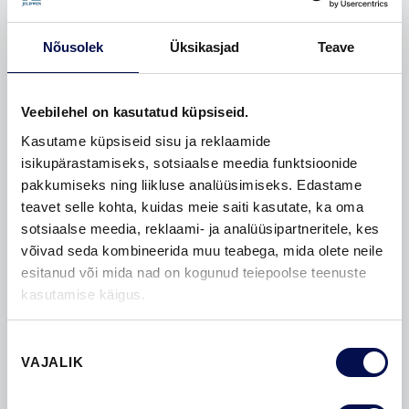
Nõusolek
Üksikasjad
Teave
Veebilehel on kasutatud küpsiseid.
JELD-WEN TOOB TURULE UUE
Kasutame küpsiseid sisu ja reklaamide
UKSEBRÄNDI ─ SWEDOOR
isikupärastamiseks, sotsiaalse meedia funktsioonide
pakkumiseks ning liikluse analüüsimiseks. Edastame
Eesmärgiga investeerida Põhja-Euroopas
teavet selle kohta, kuidas meie saiti kasutate, ka oma
uksekategooria tugevdamisse ning teha valik
sotsiaalse meedia, reklaami- ja analüüsipartneritele, kes
klientide ja p...
võivad seda kombineerida muu teabega, mida olete neile
esitanud või mida nad on kogunud teiepoolse teenuste
01.04.2021
kasutamise käigus.
Nõusoleku
VAJALIK
valik
SIRVI MÄRKSÕNA JÄRGI