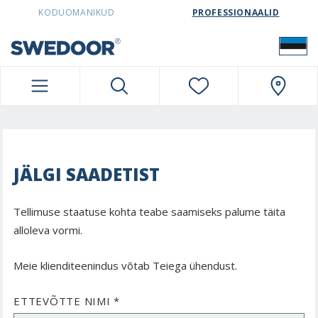
SWEDOORESTONIA NAVIGATION
KODUOMANIKUD
PROFESSIONAALID
JÄLGI SAADETIST
Tellimuse staatuse kohta teabe saamiseks palume täita
alloleva vormi.
Meie klienditeenindus võtab Teiega ühendust.
ETTEVÕTTE NIMI *