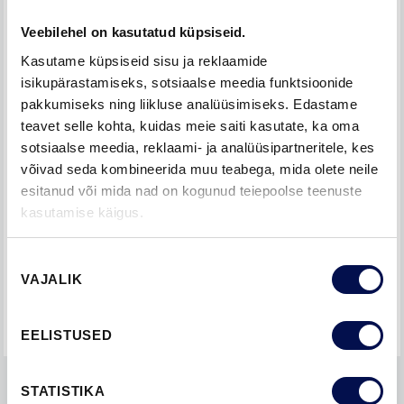
Veebilehel on kasutatud küpsiseid.
Kasutame küpsiseid sisu ja reklaamide
SÕNUM
isikupärastamiseks, sotsiaalse meedia funktsioonide
pakkumiseks ning liikluse analüüsimiseks. Edastame
teavet selle kohta, kuidas meie saiti kasutate, ka oma
sotsiaalse meedia, reklaami- ja analüüsipartneritele, kes
võivad seda kombineerida muu teabega, mida olete neile
esitanud või mida nad on kogunud teiepoolse teenuste
kasutamise käigus.
Nõusoleku
VAJALIK
valik
EDASTA PÄRING
EELISTUSED
STATISTIKA