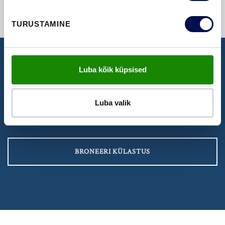
TURUSTAMINE
Luba kõik küpsised
NÄIDISTESAAL
Broneeri aeg Swedoori näidistesaali
Luba valik
külastamiseks
BRONEERI KÜLASTUS