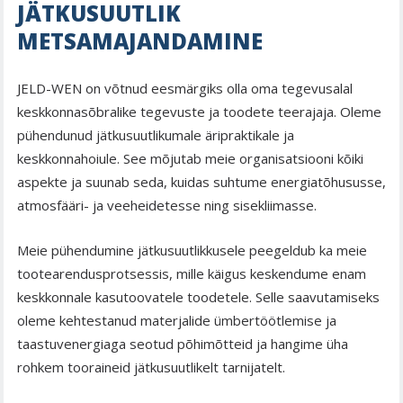
JÄTKUSUUTLIK
METSAMAJANDAMINE
JELD-WEN on võtnud eesmärgiks olla oma tegevusalal
keskkonnasõbralike tegevuste ja toodete teerajaja. Oleme
pühendunud jätkusuutlikumale äripraktikale ja
keskkonnahoiule. See mõjutab meie organisatsiooni kõiki
aspekte ja suunab seda, kuidas suhtume energiatõhususse,
atmosfääri- ja veeheidetesse ning sisekliimasse.
Meie pühendumine jätkusuutlikkusele peegeldub ka meie
tootearendusprotsessis, mille käigus keskendume enam
keskkonnale kasutoovatele toodetele. Selle saavutamiseks
oleme kehtestanud materjalide ümbertöötlemise ja
taastuvenergiaga seotud põhimõtteid ja hangime üha
rohkem tooraineid jätkusuutlikelt tarnijatelt.