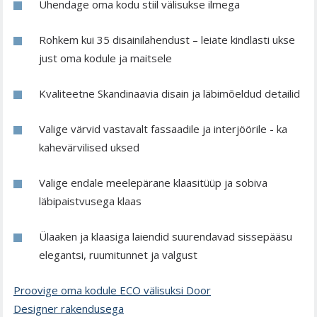
Ühendage oma kodu stiil välisukse ilmega
Rohkem kui 35 disainilahendust – leiate kindlasti ukse
just oma kodule ja maitsele
Kvaliteetne Skandinaavia disain ja läbimõeldud detailid
Valige värvid vastavalt fassaadile ja interjöörile - ka
kahevärvilised uksed
Valige endale meelepärane klaasitüüp ja sobiva
läbipaistvusega klaas
Ülaaken ja klaasiga laiendid suurendavad sissepääsu
elegantsi, ruumitunnet ja valgust
Proovige oma kodule ECO välisuksi Door
Designer rakendusega