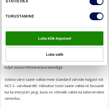
STATISTIKA
välisute valikus leiate enam kui 35 disainilahendust, millest
leiate kindlasti oma kodule ja maitsele sobiva lahenduse.
TURUSTAMINE
Kvaliteetne Skandinaavia disain ja meie uste läbimõeldud
detailid rõõmustavad ka nõudlikke kodusisustajaid.
Luba kõik küpsised
Lisaks on ECO ehitusega mittavatavad laiendid ja ülaakende
klaaspind varasemast suurem. Eriti hea valguse
läbilaskvuse ja atraktiivse peasissekäigu saate, kui
Luba valik
ühendate näiteks klaasiga ukse, ülaakna ja ukse mõlemal
küljel asuva mitteavatava laiendiga.
Sobiva värvi saate valida meie standard värvide hulgast või
NCS S- värvikaardilt. Välisukse tooni saate valida nii fassaadi
kui ka interjööri järgi, kuna on võimalik valida ka kahevärviline
viimistlus.