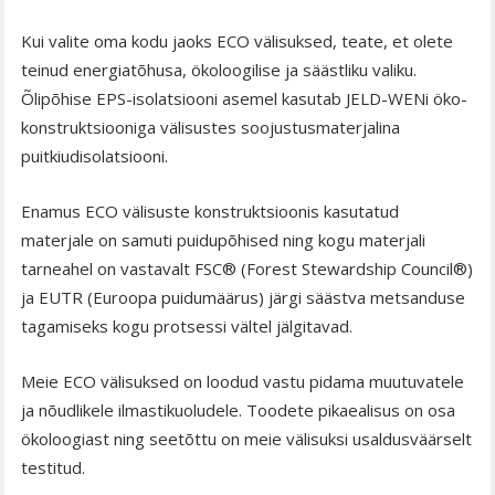
Kui valite oma kodu jaoks ECO välisuksed, teate, et olete
teinud energiatõhusa, ökoloogilise ja säästliku valiku.
Õlipõhise EPS-isolatsiooni asemel kasutab JELD-WENi öko-
konstruktsiooniga välisustes soojustusmaterjalina
puitkiudisolatsiooni.
Enamus ECO välisuste konstruktsioonis kasutatud
materjale on samuti puidupõhised ning kogu materjali
tarneahel on vastavalt FSC® (Forest Stewardship Council®)
ja EUTR (Euroopa puidumäärus) järgi säästva metsanduse
tagamiseks kogu protsessi vältel jälgitavad.
Meie ECO välisuksed on loodud vastu pidama muutuvatele
ja nõudlikele ilmastikuoludele. Toodete pikaealisus on osa
ökoloogiast ning seetõttu on meie välisuksi usaldusväärselt
testitud.