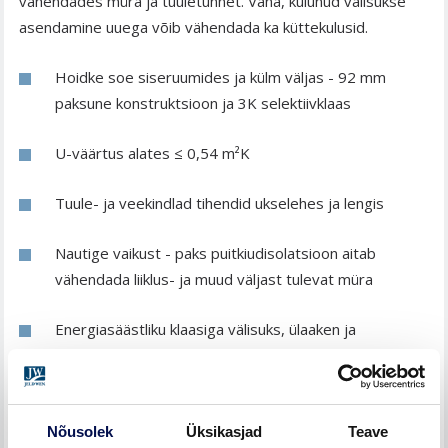
vähendades müra ja tuuletunnet. Vana, kulunud välisukse
asendamine uuega võib vähendada ka küttekulusid.
Hoidke soe siseruumides ja külm väljas - 92 mm
paksune konstruktsioon ja 3K selektiivklaas
U-väärtus alates ≤ 0,54 m²K
Tuule- ja veekindlad tihendid ukselehes ja lengis
Nautige vaikust - paks puitkiudisolatsioon aitab
vähendada liiklus- ja muud väljast tulevat müra
Energiasäästliku klaasiga välisuks, ülaaken ja
mitteavatav laiend lasevad valguse tuppa.
Nõusolek
Üksikasjad
Teave