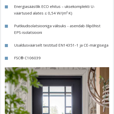
Energiasäästlik ECO ehitus – uksekomplekti U-
väärtused alates ≤ 0,54 W/(m²·K)
Puitkiudisolatsiooniga välisuks - asendab õlipõhist
EPS-isolatsiooni
Usaldusväärselt testitud EN14351-1 ja CE-märgisega
FSC® C106039