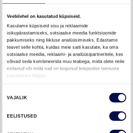
Veebilehel on kasutatud küpsiseid.
Kasutame küpsiseid sisu ja reklaamide
isikupärastamiseks, sotsiaalse meedia funktsioonide
pakkumiseks ning liikluse analüüsimiseks. Edastame
teavet selle kohta, kuidas meie saiti kasutate, ka oma
sotsiaalse meedia, reklaami- ja analüüsipartneritele, kes
võivad seda kombineerida muu teabega, mida olete neile
esitanud või mida nad on kogunud teiepoolse teenuste
kasutamise käigus.
STIIL - VALIGE OMA KODULE SOBIV
VÄLISUKS - DISAIN JA VÄRV, MIS
SOBIVAD TEIE KODU FASSAADI JA
Nõusoleku
VAJALIK
valik
INTERJÖÖRIGA
Ökoloogilise ja energiasäästliku välisukse valimine ei
EELISTUSED
tähenda disainis järeleandmisi. Meie jaoks on väga oluline,
et meie uksed muudaksid Teie kodu ilusamaks. ECO