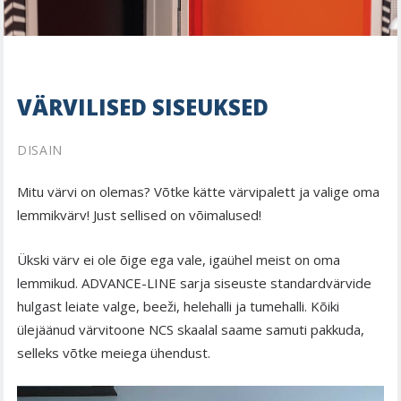
VÄRVILISED SISEUKSED
DISAIN
Mitu värvi on olemas? Võtke kätte värvipalett ja valige oma
lemmikvärv! Just sellised on võimalused!
Ükski värv ei ole õige ega vale, igaühel meist on oma
lemmikud. ADVANCE-LINE sarja siseuste standardvärvide
hulgast leiate valge, beeži, helehalli ja tumehalli. Kõiki
ülejäänud värvitoone NCS skaalal saame samuti pakkuda,
selleks võtke meiega ühendust.