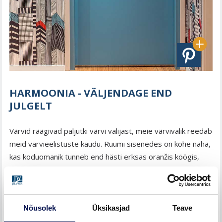
HARMOONIA - VÄLJENDAGE END
JULGELT
Värvid räägivad paljutki värvi valijast, meie värvivalik reedab
meid värvieelistuste kaudu. Ruumi sisenedes on kohe näha,
kas koduomanik tunneb end hästi erksas oranžis köögis,
beežis-hallikas raamatukogus, rõõmsalt rohelises lastetoas
või bordoopunases magamistoas. Kombineerides
sisekujunduses julgelt erineva intensiivsuse ja tooniga
värve on võimalik saavutada ainulaadne sisekujundus.
Nõusolek
Üksikasjad
Teave