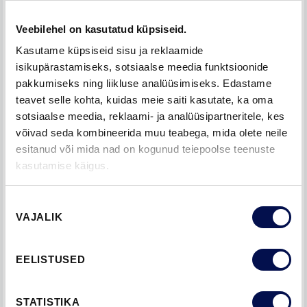
Veebilehel on kasutatud küpsiseid.
Kasutame küpsiseid sisu ja reklaamide
isikupärastamiseks, sotsiaalse meedia funktsioonide
pakkumiseks ning liikluse analüüsimiseks. Edastame
teavet selle kohta, kuidas meie saiti kasutate, ka oma
sotsiaalse meedia, reklaami- ja analüüsipartneritele, kes
võivad seda kombineerida muu teabega, mida olete neile
esitanud või mida nad on kogunud teiepoolse teenuste
kasutamise käigus.
Nõusoleku
VAJALIK
valik
EELISTUSED
STATISTIKA