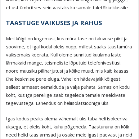
et ust ümbritsev sein vastaks ka samale tuletõkkeklassile.
TAASTUGE VAIKUSES JA RAHUS
Meil kõigil on kogemusi, kus müra tase on taluvuse piiril ja
soovime, et igal kodul oleks nupp, millest saaks taustamüra
vaiksemaks keerata. Küll oleme sunnitud kuulama laste
lärmakaid mänge, teismeliste lõputuid telefonivestlusi,
noore muusiku pilliharjutusi ja kõike muud, mis käib kaasas
ühe keskmise pere eluga. Vahel on hädavajalik kõigest
sellest armsast eemalduda ja välja puhata. Samas on kodu
koht, kus iga pereliige saab tegeleda temale meeldivate
tegevustega. Lahendus on heliisolatsiooniga uks.
Igas kodus peaks olema vähemalt üks tuba heli isoleeriva
uksega, et oleks koht, kuhu põgeneda. Taastununa on kõik
need helid taas armsad ja osake meie igast päevast ja neid