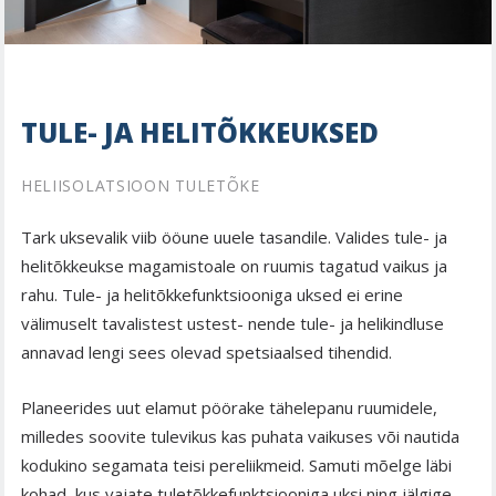
TULE- JA HELITÕKKEUKSED
HELIISOLATSIOON TULETÕKE
Tark uksevalik viib ööune uuele tasandile. Valides tule- ja
helitõkkeukse magamistoale on ruumis tagatud vaikus ja
rahu. Tule- ja helitõkkefunktsiooniga uksed ei erine
välimuselt tavalistest ustest- nende tule- ja helikindluse
annavad lengi sees olevad spetsiaalsed tihendid.
Planeerides uut elamut pöörake tähelepanu ruumidele,
milledes soovite tulevikus kas puhata vaikuses või nautida
kodukino segamata teisi pereliikmeid. Samuti mõelge läbi
kohad, kus vajate tuletõkkefunktsiooniga uksi ning jälgige,