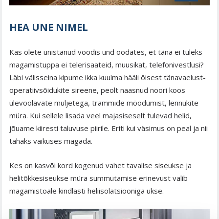
HEA UNE NIMEL
Kas olete unistanud voodis und oodates, et täna ei tuleks
magamistuppa ei telerisaateid, muusikat, telefonivestlusi?
Läbi välisseina kipume ikka kuulma hääli öisest tänavaelust-
operatiivsõidukite sireene, peolt naasnud noori koos
ülevoolavate muljetega, trammide möödumist, lennukite
müra. Kui sellele lisada veel majasiseselt tulevad helid,
jõuame kiiresti taluvuse piirile. Eriti kui väsimus on peal ja nii
tahaks vaikuses magada.
Kes on kasvõi kord kogenud vahet tavalise siseukse ja
helitõkkesiseukse müra summutamise erinevust valib
magamistoale kindlasti heliisolatsiooniga ukse.