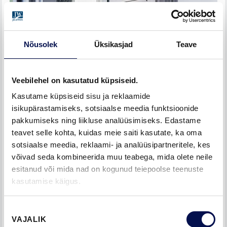
Nõusolek
Üksikasjad
Teave
Veebilehel on kasutatud küpsiseid.
Kasutame küpsiseid sisu ja reklaamide
isikupärastamiseks, sotsiaalse meedia funktsioonide
pakkumiseks ning liikluse analüüsimiseks. Edastame
teavet selle kohta, kuidas meie saiti kasutate, ka oma
sotsiaalse meedia, reklaami- ja analüüsipartneritele, kes
võivad seda kombineerida muu teabega, mida olete neile
esitanud või mida nad on kogunud teiepoolse teenuste
kasutamise käigus.
Nõusoleku
TÖÖTAGE JA ÕPPIGE VAIKUSES
VAJALIK
valik