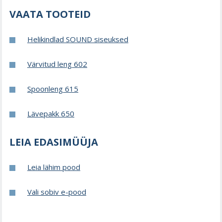
VAATA TOOTEID
Helikindlad SOUND siseuksed
Värvitud leng 602
Spoonleng 615
Lävepakk 650
LEIA EDASIMÜÜJA
Leia lähim pood
Vali sobiv e-pood