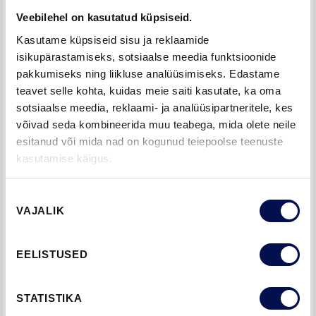
Veebilehel on kasutatud küpsiseid.
Kasutame küpsiseid sisu ja reklaamide
VALI ÕIGE LENG JA LÄVEPAKK
isikupärastamiseks, sotsiaalse meedia funktsioonide
pakkumiseks ning liikluse analüüsimiseks. Edastame
Maksimaalse mürasummutustaseme saavutamiseks on
teavet selle kohta, kuidas meie saiti kasutate, ka oma
oluline teada, et helikindla siseukse paigaldamiseks on vaja
sotsiaalse meedia, reklaami- ja analüüsipartneritele, kes
tihendita lengi, kuna tihend on juba ukselehes olemas. Et
võivad seda kombineerida muu teabega, mida olete neile
esitanud või mida nad on kogunud teiepoolse teenuste
tagada soovitud heliisolatsiooni tase, on samuti vajalik
kasutamise käigus.
astmega lävepakk, mis ei jäta ukselehe alla õhuava.
Nõusoleku
VAJALIK
valik
EELISTUSED
STATISTIKA