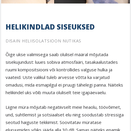
HELIKINDLAD SISEUKSED
DISAIN HELIISOLATSIOON NUTIKAS
Õige ukse valimisega saab olulisel määral mõjutada
sisekujundust: luues sobiva atmosfääri, tasakaalustades
ruumi kompositsiooni või kontrollides valguse hulka ja
vaateid. Uste valikul tuleb arvesse võtta ka varjatud
omadusi, mida esmapilgul ei pruugi tähelegi panna. Näiteks
helikindel uks võib muuta oluliselt teie igapäevaelu.
Liigne müra mõjutab negatiivselt meie heaolu, töövõimet,
und, suhtlemist ja sotsiaalset elu ning soodustab stressiga
seotud haiguste tekkimist. Soovitatav müratase
eluruumides võiks jääda alla 30 dB. Samas näiteks enamik