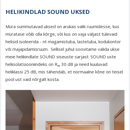
HELIKINDLAD SOUND UKSED
Müra summutavad uksed on arukas valik ruumidesse, kus
müratase võib olla kõrge, või kus on vaja väljast tulevaid
helisid isoleerida - nt magamistuba, lastetuba, kodukontor
või majapidamisruum. Sellisel juhul soovitame valida ukse
meie helikindlate SOUND siseuste sarjast. SOUND uste
heliisolatsiooniindeks on R
30 dB ja need kuuluvad
w
heliklassi 25 dB, mis tähendab, et normaalne kõne on teisel
pool ust vaid nõrgalt kosta.