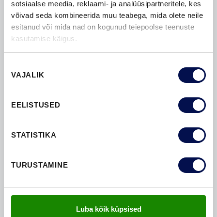
sotsiaalse meedia, reklaami- ja analüüsipartneritele, kes
võivad seda kombineerida muu teabega, mida olete neile
esitanud või mida nad on kogunud teiepoolse teenuste
kasutamise käigus.
Nõusoleku
VAJALIK
valik
EELISTUSED
STATISTIKA
TALLINNA TONDI KOOL
Tondi Kooli projekti ehituspartner oli Fund Ehitus OÜ
TURUSTAMINE
ja arhitekt Kristiina Voolaid OÜ Improst. F...
Luba kõik küpsised