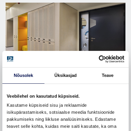
Nõusolek
Üksikasjad
Teave
ÜLEMISTE HARIDUSKOMPLEKS
Veebilehel on kasutatud küpsiseid.
Tallinnas asuv Ülemiste hariduskompleks on 2024.
Kasutame küpsiseid sisu ja reklaamide
aastal valminud modernne haridusprojekt, mille e...
isikupärastamiseks, sotsiaalse meedia funktsioonide
pakkumiseks ning liikluse analüüsimiseks. Edastame
teavet selle kohta, kuidas meie saiti kasutate, ka oma