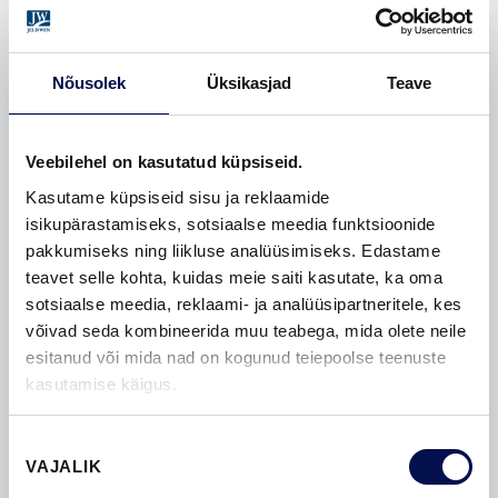
Nõusolek
Üksikasjad
Teave
Veebilehel on kasutatud küpsiseid.
Kasutame küpsiseid sisu ja reklaamide
isikupärastamiseks, sotsiaalse meedia funktsioonide
pakkumiseks ning liikluse analüüsimiseks. Edastame
teavet selle kohta, kuidas meie saiti kasutate, ka oma
sotsiaalse meedia, reklaami- ja analüüsipartneritele, kes
BIM-OBJEKTID
võivad seda kombineerida muu teabega, mida olete neile
esitanud või mida nad on kogunud teiepoolse teenuste
kasutamise käigus.
Nõusoleku
VAJALIK
valik