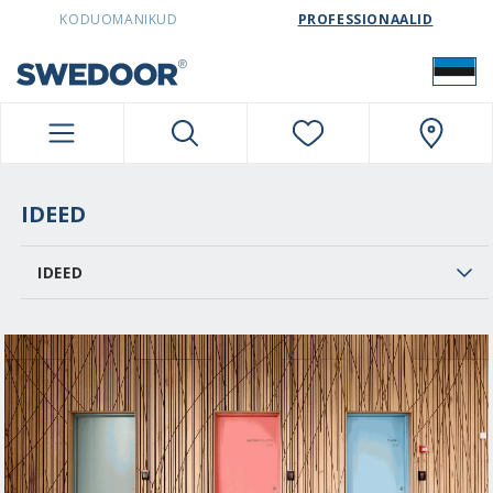
SWEDOORESTONIA NAVIGATION
KODUOMANIKUD
PROFESSIONAALID
IDEED
IDEED