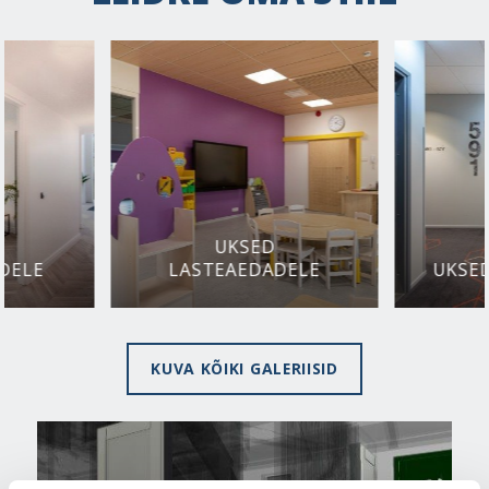
UKSED
DELE
LASTEAEDADELE
UKSED
KUVA KÕIKI GALERIISID